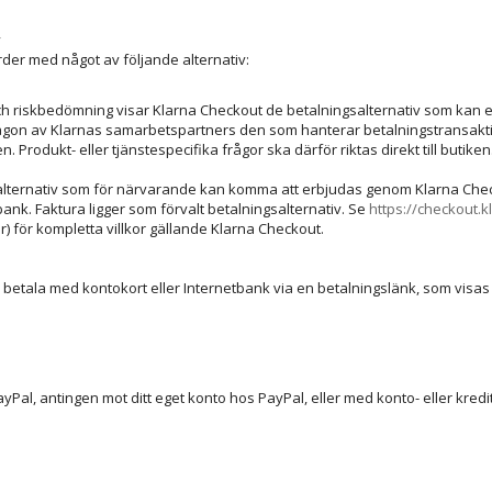
v
rder med något av följande alternativ:
och riskbedömning visar Klarna Checkout de betalningsalternativ som kan er
någon av Klarnas samarbetspartners den som hanterar betalningstransakti
n. Produkt- eller tjänstespecifika frågor ska därför riktas direkt till butiken
alternativ som för närvarande kan komma att erbjudas genom Klarna Checko
bank. Faktura ligger som förvalt betalningsalternativ. Se
https://checkout.
r) för kompletta villkor gällande Klarna Checkout.
etala med kontokort eller Internetbank via en betalningslänk, som visas 
yPal, antingen mot ditt eget konto hos PayPal, eller med konto- eller kred