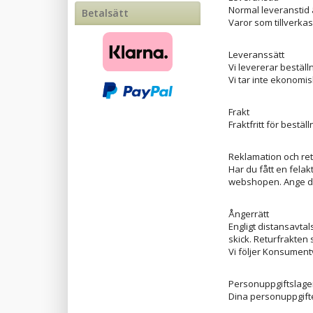
Normal leveranstid ä
Betalsätt
Varor som tillverkas
Leveranssätt
Vi levererar bestäl
Vi tar inte ekonomi
Frakt
Fraktfritt för best
Reklamation och ret
Har du fått en felakt
webshopen. Ange di
Ångerrätt
Engligt distansavta
skick. Returfrakten 
Vi följer Konsumen
Personuppgiftslag
Dina personuppgifte