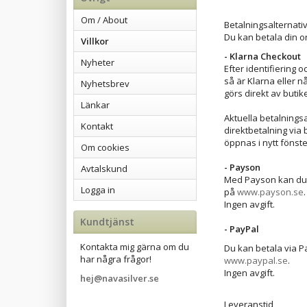
Om / About
Betalningsalternati
Du kan betala din o
Villkor
- Klarna Checkout
Nyheter
Efter identifiering 
så är Klarna eller 
Nyhetsbrev
görs direkt av butike
Länkar
Aktuella betalnings
Kontakt
direktbetalning via 
öppnas i nytt fönste
Om cookies
- Payson
Avtalskund
Med Payson kan du b
Logga in
på
www.payson.se
.
Ingen avgift.
Kundtjänst
- PayPal
Kontakta mig gärna om du
Du kan betala via Pa
har några frågor!
www.paypal.se
.
Ingen avgift.
hej@navasilver.se
Leveranstid