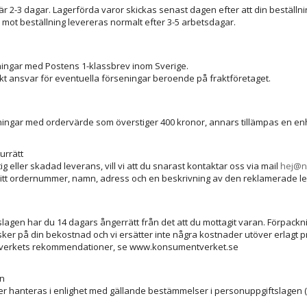
r 2-3 dagar. Lagerförda varor skickas senast dagen efter att din beställni
 mot beställning levereras normalt efter 3-5 arbetsdagar.
lningar med Postens 1-klassbrev inom Sverige.
skt ansvar för eventuella förseningar beroende på fraktföretaget.
ällningar med ordervärde som överstiger 400 kronor, annars tillämpas en en
urrätt
ig eller skadad leverans, vill vi att du snarast kontaktar oss via mail
hej@n
tt ordernummer, namn, adress och en beskrivning av den reklamerade l
lslagen har du 14 dagars ångerrätt från det att du mottagit varan. Förpack
sker på din bekostnad och vi ersätter inte några kostnader utöver erlagt pr
tverkets rekommendationer, se www.konsumentverket.se
en
r hanteras i enlighet med gällande bestämmelser i personuppgiftslagen (