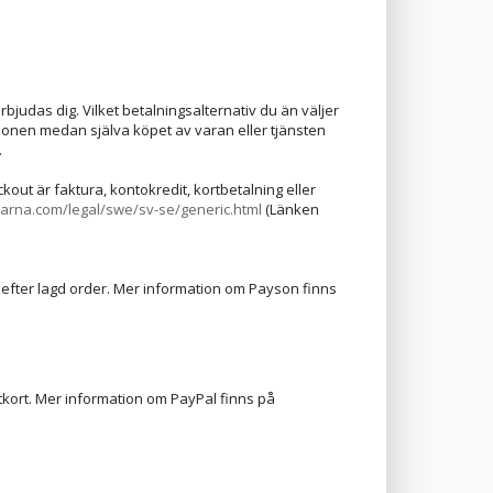
bjudas dig. Vilket betalningsalternativ du än väljer
onen medan själva köpet av varan eller tjänsten
.
ut är faktura, kontokredit, kortbetalning eller
klarna.com/legal/swe/sv-se/generic.html
(Länken
efter lagd order. Mer information om Payson finns
itkort. Mer information om PayPal finns på