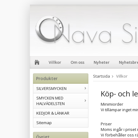
Villkor
Om oss
Nyheter
Nyhetsbr
Startsida
Villkor
Produkter
SILVERSMYCKEN
Köp- och le
SMYCKEN MED
HALVÄDELSTEN
Minimiorder
Vi tillämpar inget m
KEDJOR & LÄNKAR
Sitemap
Priser
Moms ingår i priset
Vi förbehåller oss r
Övrigt