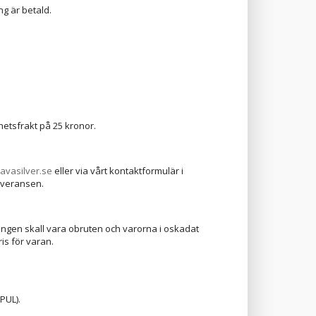
ng är betald.
hetsfrakt på 25 kronor.
avasilver.se
eller via vårt kontaktformulär i
everansen.
ningen skall vara obruten och varorna i oskadat
is för varan.
PUL).