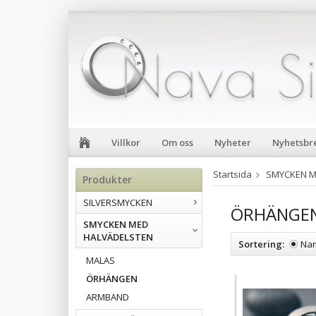
Villkor
Om oss
Nyheter
Nyhetsbr
Startsida
SMYCKEN M
Produkter
SILVERSMYCKEN
ÖRHÄNGE
SMYCKEN MED
HALVÄDELSTEN
Sortering:
Na
MALAS
ÖRHÄNGEN
ARMBAND