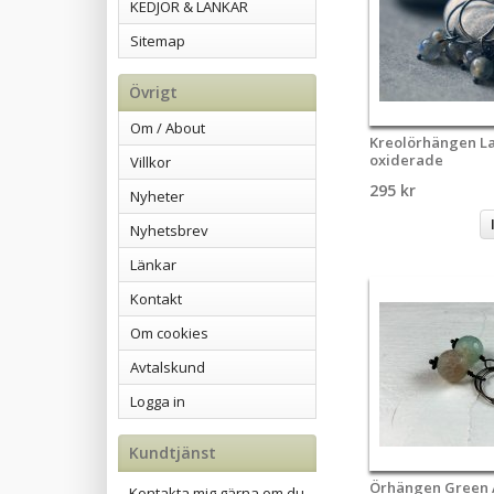
KEDJOR & LÄNKAR
Sitemap
Övrigt
Om / About
Kreolörhängen La
oxiderade
Villkor
295 kr
Nyheter
Nyhetsbrev
Länkar
Kontakt
Om cookies
Avtalskund
Logga in
Kundtjänst
Örhängen Green 
Kontakta mig gärna om du