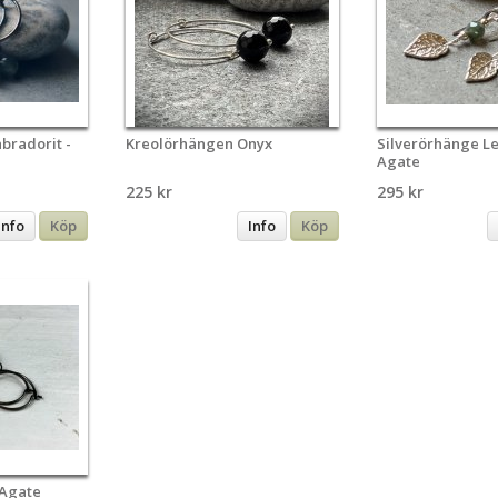
bradorit -
Kreolörhängen Onyx
Silverörhänge L
Agate
225 kr
295 kr
Info
Köp
Info
Köp
Agate