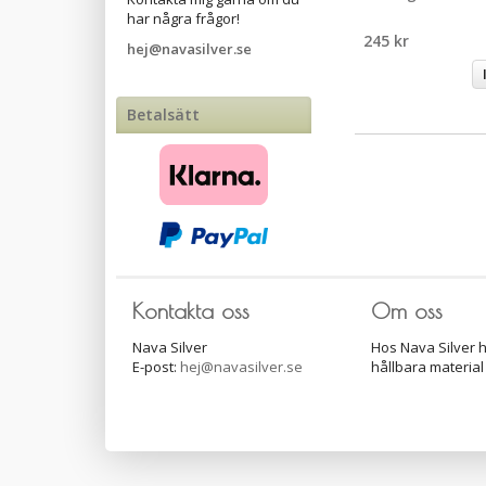
har några frågor!
245 kr
hej@navasilver.se
Betalsätt
Kontakta oss
Om oss
Nava Silver
Hos Nava Silver h
E-post:
hej@navasilver.se
hållbara material