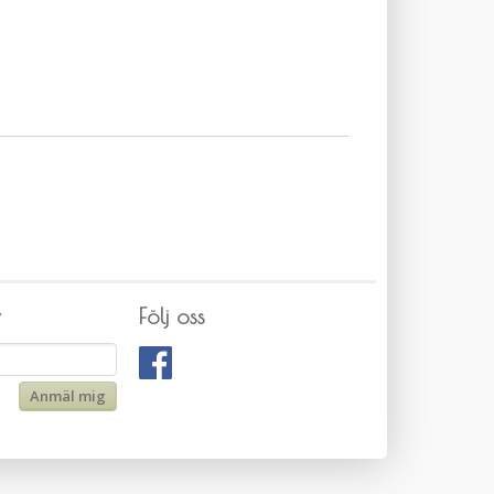
v
Följ oss
Anmäl mig