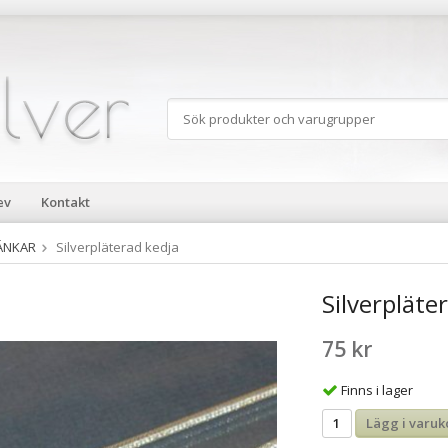
ev
Kontakt
LÄNKAR
Silverpläterad kedja
Silverpläte
75 kr
Finns i lager
Lägg i varuk