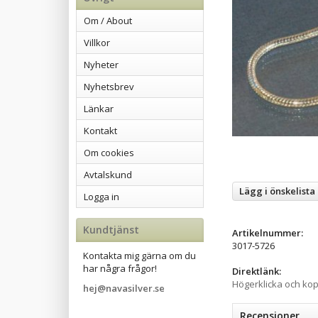
Om / About
Villkor
Nyheter
Nyhetsbrev
Länkar
Kontakt
Om cookies
Avtalskund
Lägg i önskelista
Logga in
Kundtjänst
Artikelnummer:
3017-5726
Kontakta mig gärna om du
har några frågor!
Direktlänk:
Högerklicka och ko
hej@navasilver.se
Recensioner