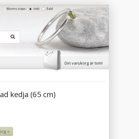
Moms visas:
Inkl
Exkl
Din varukorg är tom!
rad kedja (65 cm)
org »