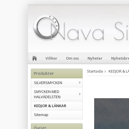
Villkor
Om oss
Nyheter
Nyhetsbr
Startsida
KEDJOR & 
Produkter
SILVERSMYCKEN
SMYCKEN MED
HALVÄDELSTEN
KEDJOR & LÄNKAR
Sitemap
Övrigt