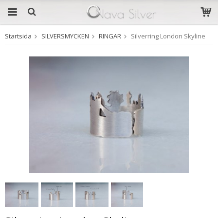
Startsida
SILVERSMYCKEN
RINGAR
Silverring London Skyline
Produkten har blivit
tillagd i varukorgen