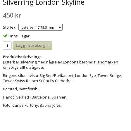
Silverring London Skyline
450 kr
Storlek
Finns i lager
Lägg i varukorg »
Produktbeskrivning:
Justerbar silverring med några av Londons berömda landmärken
omsorgsfullt utsågade.
Ringens siluett visar Big Ben/Parliament, London Eye, Tower Bridge,
Tower Swiss Re och St Paul's Cathedral.
Borstad, matt finish.
Handtillverkad i Barcelona, Spanien.
Foto: Carles Fortuny, Baona Jòies.