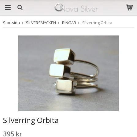
Startsida
SILVERSMYCKEN
RINGAR
Silverring Orbita
Produkten har blivit
tillagd i varukorgen
Silverring Orbita
395 kr