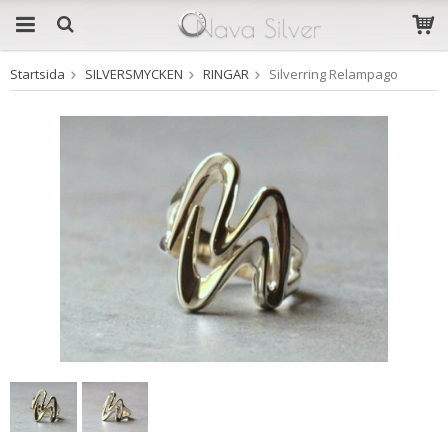
Startsida
SILVERSMYCKEN
RINGAR
Silverring Relampago
Produkten har blivit
tillagd i varukorgen